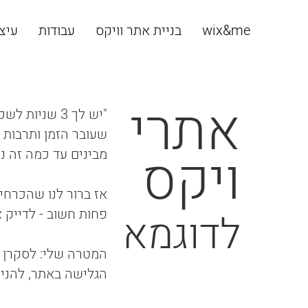
wix&me
בניית אתר וויקס
עבודות
עיצו
אתרי
"יש לך 3 שניו
שעובר הזמן ותרבות ה
ויקס
מבינים עד כמה זה נכ
אז ברור לנו שהכרחי
פחות חשוב - לדייק
לדוגמא
המטרה שלי: לסקרן א
הגלישה באתר, להניע