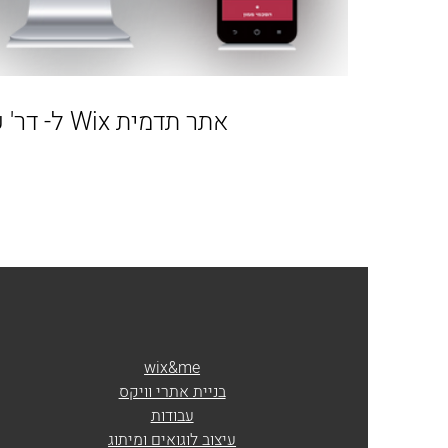
אתר תדמית Wix ל- דר' עמליה רוזנבלום
wix&me
בניית אתרי וויקס
עבודות
​עיצוב לוגואים ומיתוג