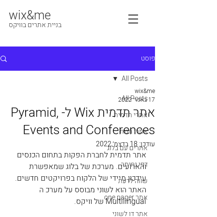
wix&me
בניית אתרים בוויקס
פוסט
All Posts
wix&me
All Posts
17 באפר׳ 2022
אתר תדמית Wix ל- Pyramid,
אתרי תדמית
Events and Conferences
אתרי חנות
עודכן:
18 בדצמ׳ 2022
אתרים עם בלוג
אתר תדמית לחברת הפקות בתחום הכנסים 
דפי נחיתה
והארועים. מערכת של בלוג שמאפשרת 
עידכון מיידי של הלקוח בפרויקטים חדשים. 
שווה לדעת
האתר הוא לשוני מבוסס על מערכ ה 
אתר one pager
Multilingual של וויקס. 
אתר דו לשוני