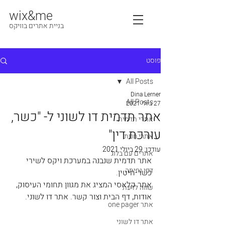
wix&me
בניית אתרים בוויקס
פוסט
All Posts
Dina Lerner
All Posts
27 ביולי 2021
אתר תדמית דו לשוני ל- "כשר,
אתרי תדמית
עורכת דין"
אתרי חנות
עודכן:
29 ביולי 2021
אתרים עם בלוג
אתר תדמית שנבנה במערכת ויקס לשירי 
דפי נחיתה
כשר-חיטין.
אתר קלאסי המציג את מגוון תחומי העיסוק, 
שווה לדעת
אודות, דף הבית וצור קשר. אתר דו לשוני.
אתר one pager
אתר דו לשוני