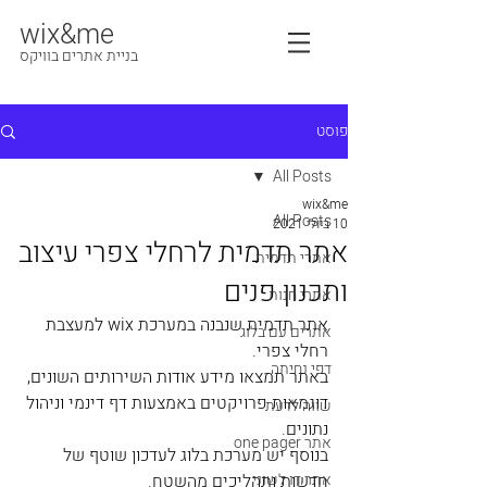
wix&me
בניית אתרים בוויקס
פוסט
All Posts
wix&me
All Posts
10 ביולי 2021
אתר תדמית לרחלי צפרי עיצוב
אתרי תדמית
ותכנון פנים
אתרי חנות
אתר תדמית שנבנה במערכת wix למעצבת 
אתרים עם בלוג
רחלי צפרי.
דפי נחיתה
באתר תמצאו מידע אודות השירותים השונים, 
דוגמאות פרויקטים באמצעות דף דינמי וניהול 
שווה לדעת
נתונים.
אתר one pager
בנוסף יש מערכת בלוג לעדכון שוטף של 
אתר דו לשוני
חדשות ותהליכים מהשטח.