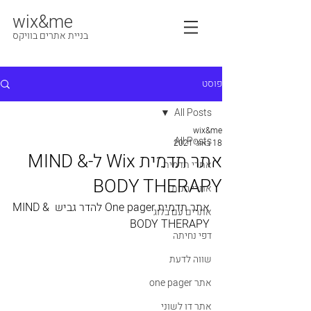
wix&me
בניית אתרים בוויקס
פוסט
All Posts
wix&me
All Posts
18 באוג׳ 2021
אתר תדמית Wix ל-MIND &
אתרי תדמית
BODY THERAPY
אתרי חנות
אתר תדמית One pager להדר גביש MIND & 
אתרים עם בלוג
BODY THERAPY
דפי נחיתה
שווה לדעת
אתר one pager
אתר דו לשוני